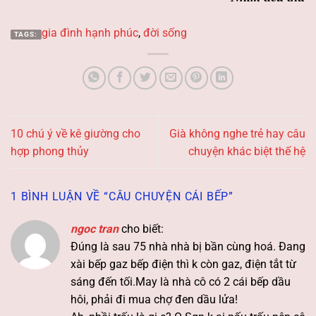
gia đình hạnh phúc
,
đời sống
TAGS:
10 chú ý về kê giường cho
Già không nghe trẻ hay câu
hợp phong thủy
chuyện khác biệt thế hệ
1 BÌNH LUẬN VỀ “
CÂU CHUYỆN CÁI BẾP
”
ngoc tran
cho biết:
Đúng là sau 75 nhà nhà bị bần cùng hoá. Đang
xài bếp gaz bếp điện thì k còn gaz, điện tắt từ
sáng đến tối.May là nhà cô có 2 cái bếp dầu
hôi, phải đi mua chợ đen dầu lửa!