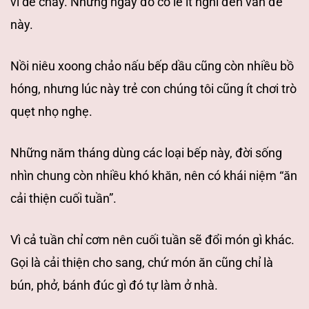
vì dễ cháy. Nhưng ngày đó có lẽ ít nghĩ
đến vấn đề
này.
Nồi niêu xoong chảo nấu bếp dầu cũng còn nhiều bồ
hóng, nhưng
lúc này trẻ con chúng tôi cũng ít chơi trò
quẹt nhọ nghẹ.
Những năm tháng dùng các loại bếp này, đời
sống
nhìn chung còn nhiều khó khăn, nên có khái niệm “ăn
cải thiện cuối tuần”.
Vì cả tuần chỉ cơm nên cuối tuần sẽ đổi món gì khác.
Gọi là cải thiện cho sang,
chứ món ăn cũng chỉ là
bún, phở, bánh đúc gì đó tự làm ở nhà.