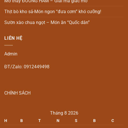
Mơ thấy ĐƯỜNG HẦM – Giải mã giấc mơ
Thịt bò kho sả-Món ngon “đưa cơm” khó cưỡng!
Sườn xào chua ngọt – Món ăn “Quốc dân”
LIÊN HỆ
Admin
ĐT/Zalo: 0912449498
CHÍNH SÁCH
Tháng 8 2026
H
B
T
N
S
B
C