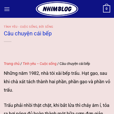
Bỏ
0
qua
nội
dung
TÌNH YÊU - CUỘC SỐNG
,
ĐỜI SỐNG
Câu chuyện cái bếp
Trang chủ
/
Tình yêu – Cuộc sống
/
Câu chuyện cái bếp
Những năm 1982, nhà tôi xài bếp trấu. Hạt gạo, sau
khi chà xát tách thành hai phần, phần gạo và phần vỏ
trấu.
Trấu phải nhồi thật chặt, khi bắt lửa thì cháy âm ỉ, tỏa
ra hơi nóng đủ hoàn thành một bữa cơm đơn giản