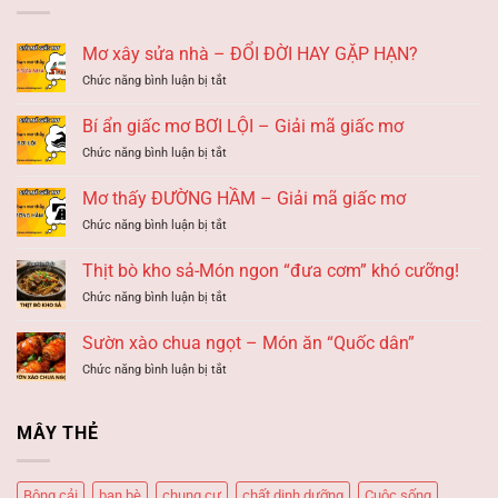
Mơ xây sửa nhà – ĐỔI ĐỜI HAY GẶP HẠN?
ở
Chức năng bình luận bị tắt
Mơ
xây
Bí ẩn giấc mơ BƠI LỘI – Giải mã giấc mơ
sửa
ở
Chức năng bình luận bị tắt
nhà
Bí
–
ẩn
ĐỔI
Mơ thấy ĐƯỜNG HẦM – Giải mã giấc mơ
giấc
ĐỜI
ở
Chức năng bình luận bị tắt
mơ
HAY
Mơ
BƠI
GẶP
thấy
LỘI
Thịt bò kho sả-Món ngon “đưa cơm” khó cưỡng!
HẠN?
ĐƯỜNG
–
ở
Chức năng bình luận bị tắt
HẦM
Giải
Thịt
–
mã
bò
Giải
Sườn xào chua ngọt – Món ăn “Quốc dân”
giấc
kho
mã
mơ
ở
Chức năng bình luận bị tắt
sả-
giấc
Sườn
Món
mơ
xào
ngon
chua
“đưa
MÂY THẺ
ngọt
cơm”
–
khó
Món
cưỡng!
Bông cải
bạn bè
chung cư
chất dinh dưỡng
Cuộc sống