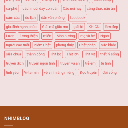
ăn
“Quốc
cà-phê
cách nuôi dạy con cái
Câu nói hay
công thức nấu ăn
dân”
cảm xúc
du lịch
dân văn phòng
facebook
gia đình hạnh phúc
Giải mã giấc mơ
giải trí
KH-CN
làm đẹp
Lươn
lương thiện
miến
Món nướng
mẹ và bé
Ngao
người cao tuổi
niệm Phật
phong thủy
Phật pháp
sức khỏe
sữa chua
thành công
Thịt bò
Thịt lợn
Thịt vịt
triết lý sống
truyện dịch
truyện ngôn tình
truyện vụ án
trẻ em
tu tịnh
tình yêu
Vi-ta-min
vệ sinh răng miệng
Đọc truyện
đời sống
NHIMBLOG