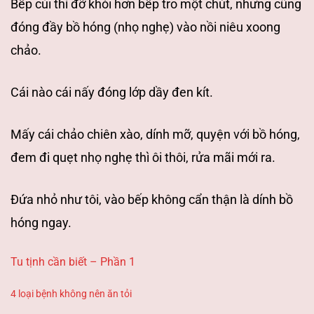
Bếp củi
thì đỡ khói hơn bếp tro một chút, nhưng cũng
đóng đầy bồ hóng (nhọ nghẹ) vào
nồi niêu xoong
chảo.
Cái nào cái nấy đóng lớp dầy đen kít.
Mấy cái chảo chiên
xào, dính mỡ, quyện với bồ hóng,
đem đi quẹt nhọ nghẹ thì ôi thôi, rửa mãi mới
ra.
Đứa nhỏ như tôi, vào bếp không cẩn thận là dính bồ
hóng ngay.
Tu tịnh cần biết – Phần 1
4 loại bệnh không nên ăn tỏi