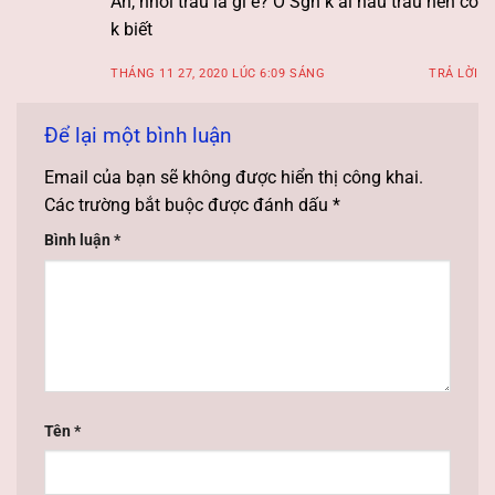
Ah, nhồi trấu là gi e? O Sgn k ai nấu trấu nên cô
k biết
THÁNG 11 27, 2020 LÚC 6:09 SÁNG
TRẢ LỜI
Để lại một bình luận
Email của bạn sẽ không được hiển thị công khai.
Các trường bắt buộc được đánh dấu
*
Bình luận
*
Tên
*