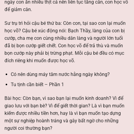
ngày con ăn nhiều thịt cá nên liên tục tăng cân, con học võ
để giảm cân.
Sư trụ trì hỏi cậu bé thứ ba: Còn con, tại sao con lại muốn
học võ? Cậu bé xúc động nói: Bạch Thầy, làng của con bị
cướp, cha mẹ con cùng nhiều dân làng và người lớn tuổi
đã bị bọn cướp giết chết. Con học võ để trả thù và muốn
bọn cướp này phải bị trừng phạt. Mỗi cậu bé đều có mục
đích riêng khi muốn được học võ.
Có nên dùng máy tăm nước hằng ngày không?
Tu tịnh cần biết – Phần 1
Bài học: Còn bạn, vì sao bạn lại muốn kinh doanh? Vì để
giao lưu với bạn bè? Vì để giết thời gian? Là vì bạn muốn
kiếm được nhiều tiền hơn, hay là vì bạn muốn tạo dựng
một sự nghiệp hoành tráng và gây bất ngờ cho những
người coi thường bạn?