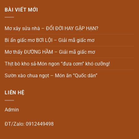
BÀI VIẾT MỚI
Mơ xây sửa nhà – ĐỔI ĐỜI HAY GẶP HẠN?
Bí ẩn giấc mơ BƠI LỘI – Giải mã giấc mơ
Mơ thấy ĐƯỜNG HẦM – Giải mã giấc mơ
Thịt bò kho sả-Món ngon “đưa cơm” khó cưỡng!
Sườn xào chua ngọt – Món ăn “Quốc dân”
LIÊN HỆ
Admin
ĐT/Zalo: 0912449498