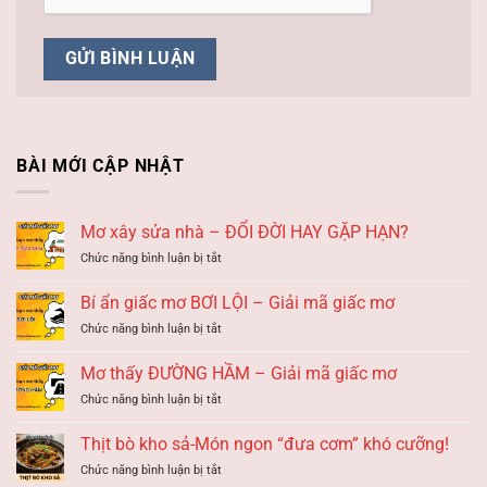
BÀI MỚI CẬP NHẬT
Mơ xây sửa nhà – ĐỔI ĐỜI HAY GẶP HẠN?
ở
Chức năng bình luận bị tắt
Mơ
xây
Bí ẩn giấc mơ BƠI LỘI – Giải mã giấc mơ
sửa
ở
Chức năng bình luận bị tắt
nhà
Bí
–
ẩn
ĐỔI
Mơ thấy ĐƯỜNG HẦM – Giải mã giấc mơ
giấc
ĐỜI
ở
Chức năng bình luận bị tắt
mơ
HAY
Mơ
BƠI
GẶP
thấy
LỘI
Thịt bò kho sả-Món ngon “đưa cơm” khó cưỡng!
HẠN?
ĐƯỜNG
–
ở
Chức năng bình luận bị tắt
HẦM
Giải