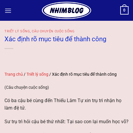
Bỏ
0
qua
nội
dung
TRIẾT LÝ SỐNG
,
CÂU CHUYỆN CUỘC SỐNG
Xác định rõ mục tiêu để thành công
Trang chủ
/
Triết lý sống
/
Xác định rõ mục tiêu để thành công
(Câu chuyện cuộc sống)
Có ba cậu bé cùng đến Thiếu Lâm Tự xin trụ trì nhận họ
làm đệ tử.
Sư trụ trì hỏi cậu bé thứ nhất: Tại sao con lại muốn học võ?