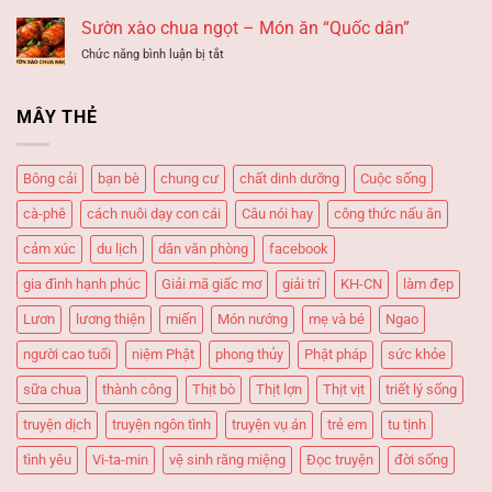
Thịt
–
mã
bò
Giải
Sườn xào chua ngọt – Món ăn “Quốc dân”
giấc
kho
mã
mơ
ở
Chức năng bình luận bị tắt
sả-
giấc
Sườn
Món
mơ
xào
ngon
chua
“đưa
MÂY THẺ
ngọt
cơm”
–
khó
Món
cưỡng!
Bông cải
bạn bè
chung cư
chất dinh dưỡng
Cuộc sống
ăn
“Quốc
cà-phê
cách nuôi dạy con cái
Câu nói hay
công thức nấu ăn
dân”
cảm xúc
du lịch
dân văn phòng
facebook
gia đình hạnh phúc
Giải mã giấc mơ
giải trí
KH-CN
làm đẹp
Lươn
lương thiện
miến
Món nướng
mẹ và bé
Ngao
người cao tuổi
niệm Phật
phong thủy
Phật pháp
sức khỏe
sữa chua
thành công
Thịt bò
Thịt lợn
Thịt vịt
triết lý sống
truyện dịch
truyện ngôn tình
truyện vụ án
trẻ em
tu tịnh
tình yêu
Vi-ta-min
vệ sinh răng miệng
Đọc truyện
đời sống