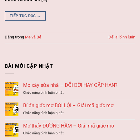
TIẾP TỤC ĐỌC
→
Đăng trong
Mẹ và Bé
Để lại bình luận
BÀI MỚI CẬP NHẬT
Mơ xây sửa nhà – ĐỔI ĐỜI HAY GẶP HẠN?
ở
Chức năng bình luận bị tắt
Mơ
xây
Bí ẩn giấc mơ BƠI LỘI – Giải mã giấc mơ
sửa
ở
Chức năng bình luận bị tắt
nhà
Bí
–
ẩn
ĐỔI
Mơ thấy ĐƯỜNG HẦM – Giải mã giấc mơ
giấc
ĐỜI
ở
Chức năng bình luận bị tắt
mơ
HAY
Mơ
BƠI