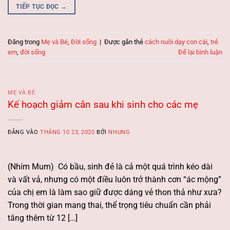
TIẾP TỤC ĐỌC
→
Đăng trong
Mẹ và Bé
,
Đời sống
|
Được gắn thẻ
cách nuôi dạy con cái
,
trẻ
em
,
đời sống
Để lại bình luận
MẸ VÀ BÉ
Kế hoạch giảm cân sau khi sinh cho các mẹ
ĐĂNG VÀO
THÁNG 10 23, 2020
BỞI
NHUNG
(Nhím Mum) Có bầu, sinh đẻ là cả một quá trình kéo dài
và vất vả, nhưng có một điều luôn trở thành cơn “ác mộng”
của chị em là làm sao giữ được dáng vẻ thon thả như xưa?
Trong thời gian mang thai, thể trọng tiêu chuẩn cần phải
tăng thêm từ 12 […]