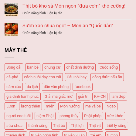
GẶP
thấy
LỘI
Thịt bò kho sả-Món ngon “đưa cơm” khó cưỡng!
HẠN?
ĐƯỜNG
–
ở
Chức năng bình luận bị tắt
HẦM
Giải
Thịt
–
mã
bò
Giải
Sườn xào chua ngọt – Món ăn “Quốc dân”
giấc
kho
mã
mơ
ở
Chức năng bình luận bị tắt
sả-
giấc
Sườn
Món
mơ
xào
ngon
chua
“đưa
MÂY THẺ
ngọt
cơm”
–
khó
Món
cưỡng!
Bông cải
bạn bè
chung cư
chất dinh dưỡng
Cuộc sống
ăn
“Quốc
cà-phê
cách nuôi dạy con cái
Câu nói hay
công thức nấu ăn
dân”
cảm xúc
du lịch
dân văn phòng
facebook
gia đình hạnh phúc
Giải mã giấc mơ
giải trí
KH-CN
làm đẹp
Lươn
lương thiện
miến
Món nướng
mẹ và bé
Ngao
người cao tuổi
niệm Phật
phong thủy
Phật pháp
sức khỏe
sữa chua
thành công
Thịt bò
Thịt lợn
Thịt vịt
triết lý sống
truyện dịch
truyện ngôn tình
truyện vụ án
trẻ em
tu tịnh