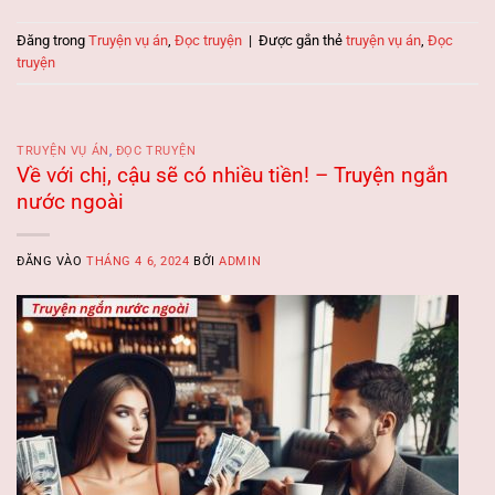
Đăng trong
Truyện vụ án
,
Đọc truyện
|
Được gắn thẻ
truyện vụ án
,
Đọc
truyện
TRUYỆN VỤ ÁN
,
ĐỌC TRUYỆN
Về với chị, cậu sẽ có nhiều tiền! – Truyện ngắn
nước ngoài
ĐĂNG VÀO
THÁNG 4 6, 2024
BỞI
ADMIN