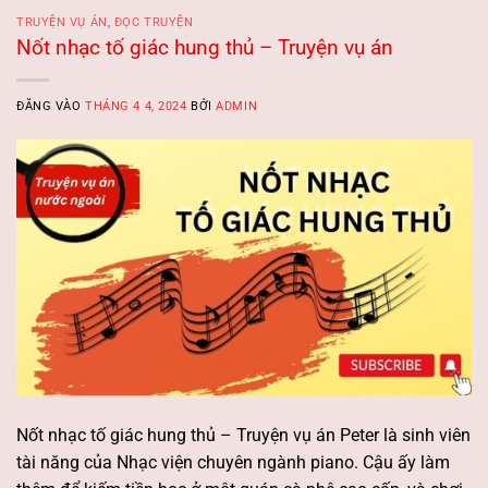
TRUYỆN VỤ ÁN
,
ĐỌC TRUYỆN
Nốt nhạc tố giác hung thủ – Truyện vụ án
ĐĂNG VÀO
THÁNG 4 4, 2024
BỞI
ADMIN
Nốt nhạc tố giác hung thủ – Truyện vụ án Peter là sinh viên
tài năng của Nhạc viện chuyên ngành piano. Cậu ấy làm