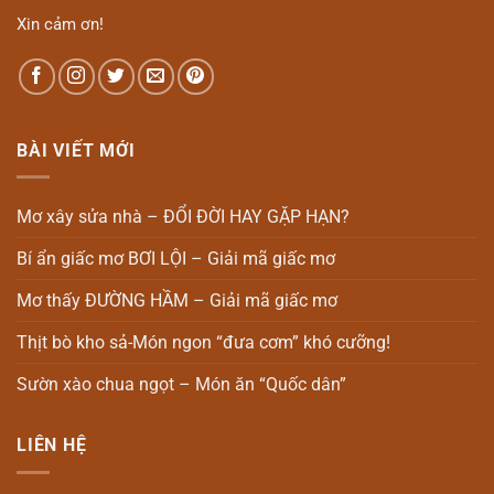
Xin cảm ơn!
BÀI VIẾT MỚI
Mơ xây sửa nhà – ĐỔI ĐỜI HAY GẶP HẠN?
Bí ẩn giấc mơ BƠI LỘI – Giải mã giấc mơ
Mơ thấy ĐƯỜNG HẦM – Giải mã giấc mơ
Thịt bò kho sả-Món ngon “đưa cơm” khó cưỡng!
Sườn xào chua ngọt – Món ăn “Quốc dân”
LIÊN HỆ