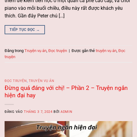
thêm để kiếm tiền học ở một quán cà phê cao cấp, và chơi
piano vào mỗi buổi chiều, điều này rất được khách yêu
thích. Gần đây Peter chú […]
TIẾP TỤC ĐỌC
→
Đăng trong
Truyện vụ án
,
Đọc truyện
|
Được gắn thẻ
truyện vụ án
,
Đọc
truyện
ĐỌC TRUYỆN
,
TRUYỆN VỤ ÁN
Đừng quá đáng với chị! – Phần 2 – Truyện ngắn
hiện đại hay
ĐĂNG VÀO
THÁNG 3 7, 2024
BỞI
ADMIN