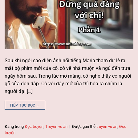
Sau khi ngôi sao điện ảnh nổi tiếng Maria tham dự lễ ra
mắt bộ phim mới của cô, cô về nhà muộn và ngủ đến trưa
ngày hôm sau. Trong lúc mơ màng, cô nghe thấy có người
gõ cửa dồn dập. Cô vội dậy mở cửa thì hóa ra chính là
người đại […]
TIẾP TỤC ĐỌC
→
Đăng trong
Đọc truyện
,
Truyện vụ án
|
Được gắn thẻ
truyện vụ án
,
Đọc
truyện