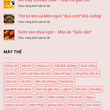
Mơ thấy ĐƯỜNG HẦM – Giải mã giấc mơ
giấc
ĐỜI
ở
Chức năng bình luận bị tắt
mơ
HAY
Mơ
BƠI
GẶP
thấy
LỘI
Thịt bò kho sả-Món ngon “đưa cơm” khó cưỡng!
HẠN?
ĐƯỜNG
–
ở
Chức năng bình luận bị tắt
HẦM
Giải
Thịt
–
mã
bò
Giải
Sườn xào chua ngọt – Món ăn “Quốc dân”
giấc
kho
mã
mơ
ở
Chức năng bình luận bị tắt
sả-
giấc
Sườn
Món
mơ
xào
ngon
chua
“đưa
MÂY THẺ
ngọt
cơm”
–
khó
Món
cưỡng!
Bông cải
bạn bè
chung cư
chất dinh dưỡng
Cuộc sống
ăn
“Quốc
cà-phê
cách nuôi dạy con cái
Câu nói hay
công thức nấu ăn
dân”
cảm xúc
du lịch
dân văn phòng
facebook
gia đình hạnh phúc
Giải mã giấc mơ
giải trí
KH-CN
làm đẹp
Lươn
lương thiện
miến
Món nướng
mẹ và bé
Ngao
người cao tuổi
niệm Phật
phong thủy
Phật pháp
sức khỏe