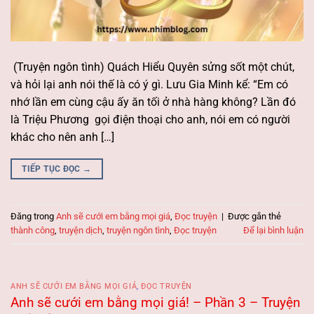
(Truyện ngôn tình) Quách Hiểu Quyên sửng sốt một chút,
và hỏi lại anh nói thế là có ý gì. Lưu Gia Minh kể: “Em có
nhớ lần em cùng cậu ấy ăn tối ở nhà hàng không? Lần đó
là Triệu Phương gọi điện thoại cho anh, nói em có người
khác cho nên anh […]
TIẾP TỤC ĐỌC
→
Đăng trong
Anh sẽ cưới em bằng mọi giá
,
Đọc truyện
|
Được gắn thẻ
thành công
,
truyện dịch
,
truyện ngôn tình
,
Đọc truyện
Để lại bình luận
ANH SẼ CƯỚI EM BẰNG MỌI GIÁ
,
ĐỌC TRUYỆN
Anh sẽ cưới em bằng mọi giá! – Phần 3 – Truyện