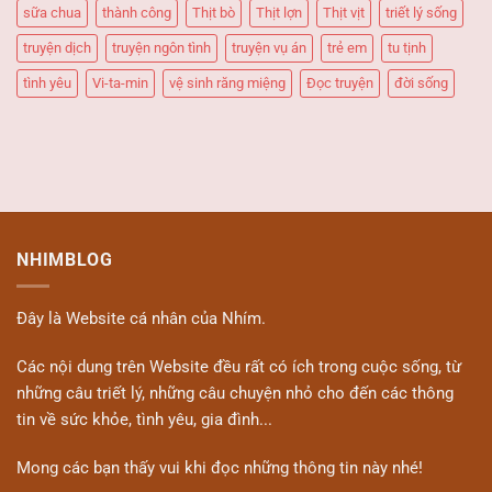
sữa chua
thành công
Thịt bò
Thịt lợn
Thịt vịt
triết lý sống
truyện dịch
truyện ngôn tình
truyện vụ án
trẻ em
tu tịnh
tình yêu
Vi-ta-min
vệ sinh răng miệng
Đọc truyện
đời sống
NHIMBLOG
Đây là Website cá nhân của Nhím.
Các nội dung trên Website đều rất có ích trong cuộc sống, từ
những câu triết lý, những câu chuyện nhỏ cho đến các thông
tin về sức khỏe, tình yêu, gia đình...
Mong các bạn thấy vui khi đọc những thông tin này nhé!