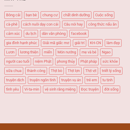
ngọt
cơm”
–
khó
Món
cưỡng!
Bông cải
bạn bè
chung cư
chất dinh dưỡng
Cuộc sống
ăn
“Quốc
cà-phê
cách nuôi dạy con cái
Câu nói hay
công thức nấu ăn
dân”
cảm xúc
du lịch
dân văn phòng
facebook
gia đình hạnh phúc
Giải mã giấc mơ
giải trí
KH-CN
làm đẹp
Lươn
lương thiện
miến
Món nướng
mẹ và bé
Ngao
người cao tuổi
niệm Phật
phong thủy
Phật pháp
sức khỏe
sữa chua
thành công
Thịt bò
Thịt lợn
Thịt vịt
triết lý sống
truyện dịch
truyện ngôn tình
truyện vụ án
trẻ em
tu tịnh
tình yêu
Vi-ta-min
vệ sinh răng miệng
Đọc truyện
đời sống