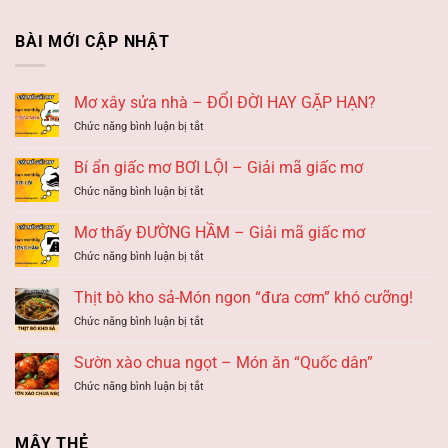
BÀI MỚI CẬP NHẬT
Mơ xây sửa nhà – ĐỔI ĐỜI HAY GẶP HẠN?
ở
Chức năng bình luận bị tắt
Mơ
xây
Bí ẩn giấc mơ BƠI LỘI – Giải mã giấc mơ
sửa
ở
Chức năng bình luận bị tắt
nhà
Bí
–
ẩn
ĐỔI
Mơ thấy ĐƯỜNG HẦM – Giải mã giấc mơ
giấc
ĐỜI
ở
Chức năng bình luận bị tắt
mơ
HAY
Mơ
BƠI
GẶP
thấy
LỘI
Thịt bò kho sả-Món ngon “đưa cơm” khó cưỡng!
HẠN?
ĐƯỜNG
–
ở
Chức năng bình luận bị tắt
HẦM
Giải
Thịt
–
mã
bò
Giải
Sườn xào chua ngọt – Món ăn “Quốc dân”
giấc
kho
mã
mơ
ở
Chức năng bình luận bị tắt
sả-
giấc
Sườn
Món
mơ
xào
ngon
chua
“đưa
MÂY THẺ