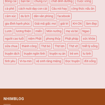
Bông cải
bạn bè
chung cư
chất dinh dưỡng
Cuộc sống
ăn
“Quốc
cà-phê
cách nuôi dạy con cái
Câu nói hay
công thức nấu ăn
dân”
cảm xúc
du lịch
dân văn phòng
facebook
gia đình hạnh phúc
Giải mã giấc mơ
giải trí
KH-CN
làm đẹp
Lươn
lương thiện
miến
Món nướng
mẹ và bé
Ngao
người cao tuổi
niệm Phật
phong thủy
Phật pháp
sức khỏe
sữa chua
thành công
Thịt bò
Thịt lợn
Thịt vịt
triết lý sống
truyện dịch
truyện ngôn tình
truyện vụ án
trẻ em
tu tịnh
tình yêu
Vi-ta-min
vệ sinh răng miệng
Đọc truyện
đời sống
NHIMBLOG