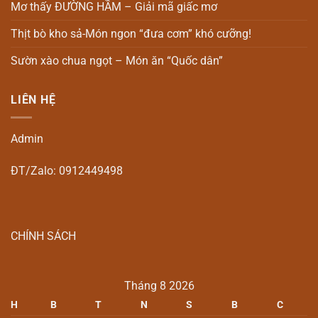
Mơ thấy ĐƯỜNG HẦM – Giải mã giấc mơ
Thịt bò kho sả-Món ngon “đưa cơm” khó cưỡng!
Sườn xào chua ngọt – Món ăn “Quốc dân”
LIÊN HỆ
Admin
ĐT/Zalo: 0912449498
CHÍNH SÁCH
Tháng 8 2026
H
B
T
N
S
B
C