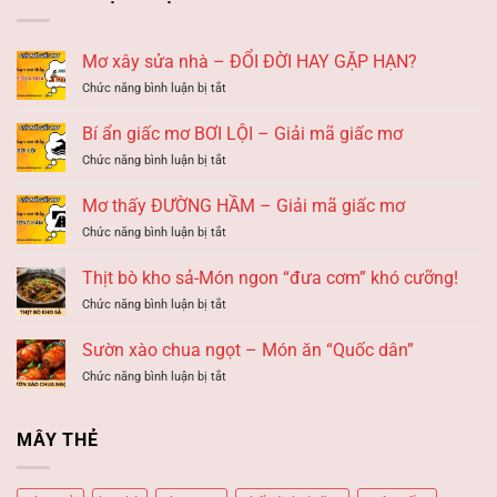
Mơ xây sửa nhà – ĐỔI ĐỜI HAY GẶP HẠN?
ở
Chức năng bình luận bị tắt
Mơ
xây
Bí ẩn giấc mơ BƠI LỘI – Giải mã giấc mơ
sửa
ở
Chức năng bình luận bị tắt
nhà
Bí
–
ẩn
ĐỔI
Mơ thấy ĐƯỜNG HẦM – Giải mã giấc mơ
giấc
ĐỜI
ở
Chức năng bình luận bị tắt
mơ
HAY
Mơ
BƠI
GẶP
thấy
LỘI
Thịt bò kho sả-Món ngon “đưa cơm” khó cưỡng!
HẠN?
ĐƯỜNG
–
ở
Chức năng bình luận bị tắt
HẦM
Giải
Thịt
–
mã
bò
Giải
Sườn xào chua ngọt – Món ăn “Quốc dân”
giấc
kho
mã
mơ
ở
Chức năng bình luận bị tắt
sả-
giấc
Sườn
Món
mơ
xào
ngon
chua
“đưa
MÂY THẺ
ngọt
cơm”
–
khó
Món
cưỡng!