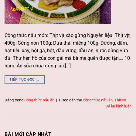
Công thức nấu món: Thịt vịt xào gừng Nguyên liệu: Thịt vịt
400g; Gừng non 100g; Dứa thái miếng 100g; Đường, dấm,
hạt tiêu xay, bột gà, bột, dầu vừng, dầu ăn, nước dùng vừa
đủ. Thư hẹn hò của con gái mà bà mẹ quên được tận…. 10
năm. Ăn sữa chua đúng lúc […]
TIẾP TỤC ĐỌC
→
Đăng trong
Công thức nấu ăn
|
Được gắn thẻ
công thức nấu ăn
,
Thịt vịt
Để lại bình luận
BÀI MỚI CẬP NHẬT