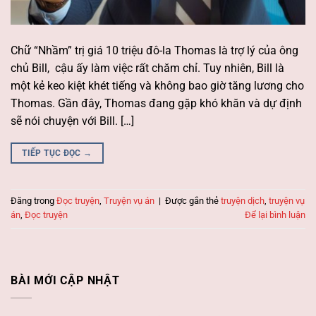
Chữ “Nhầm” trị giá 10 triệu đô-la Thomas là trợ lý của ông
chủ Bill, cậu ấy làm việc rất chăm chỉ. Tuy nhiên, Bill là
một kẻ keo kiệt khét tiếng và không bao giờ tăng lương cho
Thomas. Gần đây, Thomas đang gặp khó khăn và dự định
sẽ nói chuyện với Bill. […]
TIẾP TỤC ĐỌC
→
Đăng trong
Đọc truyện
,
Truyện vụ án
|
Được gắn thẻ
truyện dịch
,
truyện vụ
án
,
Đọc truyện
Để lại bình luận
BÀI MỚI CẬP NHẬT