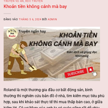
TRUYỆN VỤ ÁN
,
ĐỌC TRUYỆN
Khoản tiền không cánh mà bay
ĐĂNG VÀO
THÁNG 5 6, 2024
BỞI
ADMIN
Roland là một thương gia đầu cơ bất động sản, bình
thường thì nghiên cứu bản đồ ở nhà, tìm kiếm mục tiêu phù
hợp, sau khi khảo sát thực tế thì mua thấp bán cao, ở giữa
kiếm lời. Cô vợ Mary của anh ta có cuộc sống rất dễ chịu