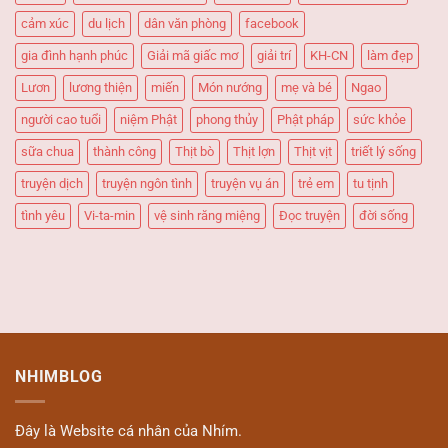
cảm xúc
du lịch
dân văn phòng
facebook
gia đình hạnh phúc
Giải mã giấc mơ
giải trí
KH-CN
làm đẹp
Lươn
lương thiện
miến
Món nướng
mẹ và bé
Ngao
người cao tuổi
niệm Phật
phong thủy
Phật pháp
sức khỏe
sữa chua
thành công
Thịt bò
Thịt lợn
Thịt vịt
triết lý sống
truyện dịch
truyện ngôn tình
truyện vụ án
trẻ em
tu tịnh
tình yêu
Vi-ta-min
vệ sinh răng miệng
Đọc truyện
đời sống
NHIMBLOG
Đây là Website cá nhân của Nhím.