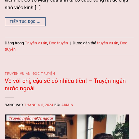
nhờ việc kinh […]
TIẾP TỤC ĐỌC
→
Đăng trong
Truyện vụ án
,
Đọc truyện
|
Được gắn thẻ
truyện vụ án
,
Đọc
truyện
TRUYỆN VỤ ÁN
,
ĐỌC TRUYỆN
Về với chị, cậu sẽ có nhiều tiền! – Truyện ngắn
nước ngoài
ĐĂNG VÀO
THÁNG 4 6, 2024
BỞI
ADMIN