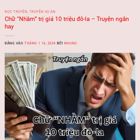
ĐỌC TRUYỆN
,
TRUYỆN VỤ ÁN
Chữ “Nhầm” trị giá 10 triệu đô-la – Truyện ngắn
hay
ĐĂNG VÀO
THÁNG 1 16, 2024
BỞI
NHUNG