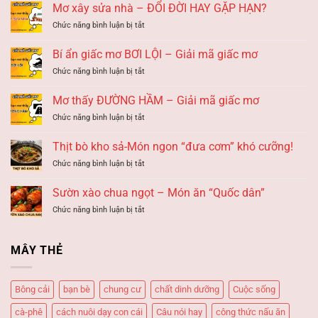
Mơ xây sửa nhà – ĐỔI ĐỜI HAY GẶP HẠN?
ở
Chức năng bình luận bị tắt
Mơ
xây
Bí ẩn giấc mơ BƠI LỘI – Giải mã giấc mơ
sửa
ở
Chức năng bình luận bị tắt
nhà
Bí
–
ẩn
ĐỔI
Mơ thấy ĐƯỜNG HẦM – Giải mã giấc mơ
giấc
ĐỜI
ở
Chức năng bình luận bị tắt
mơ
HAY
Mơ
BƠI
GẶP
thấy
LỘI
Thịt bò kho sả-Món ngon “đưa cơm” khó cưỡng!
HẠN?
ĐƯỜNG
–
ở
Chức năng bình luận bị tắt
HẦM
Giải
Thịt
–
mã
bò
Giải
Sườn xào chua ngọt – Món ăn “Quốc dân”
giấc
kho
mã
mơ
ở
Chức năng bình luận bị tắt
sả-
giấc
Sườn
Món
mơ
xào
ngon
chua
“đưa
MÂY THẺ
ngọt
cơm”
–
khó
Món
cưỡng!
Bông cải
bạn bè
chung cư
chất dinh dưỡng
Cuộc sống
ăn
“Quốc
cà-phê
cách nuôi dạy con cái
Câu nói hay
công thức nấu ăn
dân”