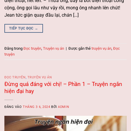
điện thoại, hét lên: – Thưa ông, đây là bốt điện thoại công
cộng, ông gọi lâu như vậy rồi, mong ông nhanh lên chút!
Jean tức giận quay đầu lại, chán […]
TIẾP TỤC ĐỌC
→
Đăng trong
Đọc truyện
,
Truyện vụ án
|
Được gắn thẻ
truyện vụ án
,
Đọc
truyện
ĐỌC TRUYỆN
,
TRUYỆN VỤ ÁN
Đừng quá đáng với chị! – Phần 1 – Truyện ngắn
hiện đại hay
ĐĂNG VÀO
THÁNG 3 6, 2024
BỞI
ADMIN