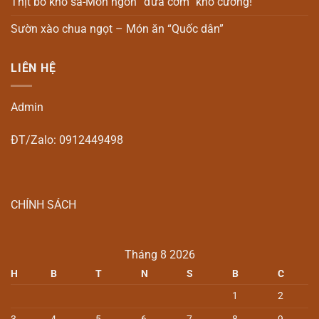
Thịt bò kho sả-Món ngon “đưa cơm” khó cưỡng!
Sườn xào chua ngọt – Món ăn “Quốc dân”
LIÊN HỆ
Admin
ĐT/Zalo: 0912449498
CHÍNH SÁCH
Tháng 8 2026
H
B
T
N
S
B
C
1
2