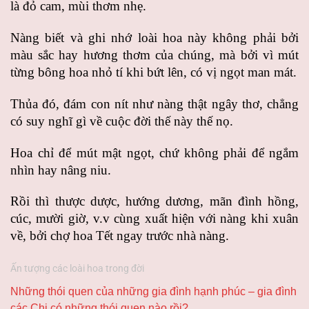
là đỏ cam, mùi thơm nhẹ.
Nàng biết và ghi nhớ loài hoa này không phải bởi
màu sắc hay hương thơm của chúng, mà bởi vì mút
từng bông hoa nhỏ tí khi bứt lên, có vị ngọt man mát.
Thủa đó, đám con nít như nàng thật ngây thơ, chẳng
có suy nghĩ gì về cuộc đời thế này thế nọ.
Hoa chỉ để mút mật ngọt, chứ không phải để ngắm
nhìn hay nâng niu.
Rồi thì thược dược, hướng dương, mãn đình hồng,
cúc, mười giờ, v.v cùng xuất hiện với nàng khi xuân
về, bởi chợ hoa Tết ngay trước nhà nàng.
Ấn tượng các loài hoa trong đời
Những thói quen của những gia đình hạnh phúc – gia đình
các Chị có những thói quen nào rồi?