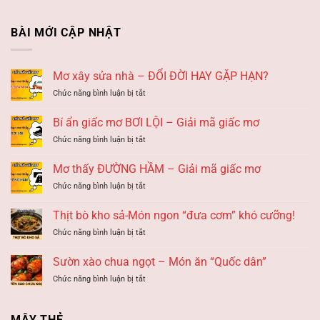
BÀI MỚI CẬP NHẬT
Mơ xây sửa nhà – ĐỔI ĐỜI HAY GẶP HẠN?
ở
Chức năng bình luận bị tắt
Mơ
xây
Bí ẩn giấc mơ BƠI LỘI – Giải mã giấc mơ
sửa
ở
Chức năng bình luận bị tắt
nhà
Bí
–
ẩn
ĐỔI
Mơ thấy ĐƯỜNG HẦM – Giải mã giấc mơ
giấc
ĐỜI
ở
Chức năng bình luận bị tắt
mơ
HAY
Mơ
BƠI
GẶP
thấy
LỘI
Thịt bò kho sả-Món ngon “đưa cơm” khó cưỡng!
HẠN?
ĐƯỜNG
–
ở
Chức năng bình luận bị tắt
HẦM
Giải
Thịt
–
mã
bò
Giải
Sườn xào chua ngọt – Món ăn “Quốc dân”
giấc
kho
mã
mơ
ở
Chức năng bình luận bị tắt
sả-
giấc
Sườn
Món
mơ
xào
ngon
chua
“đưa
MÂY THẺ