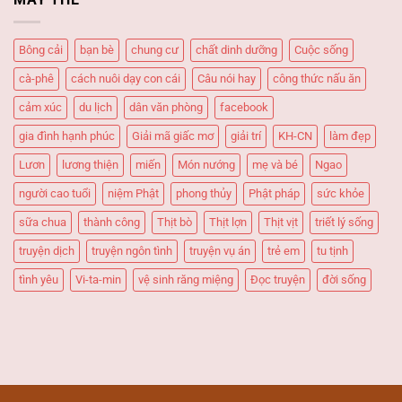
ngọt
cơm”
–
khó
Món
cưỡng!
Bông cải
bạn bè
chung cư
chất dinh dưỡng
Cuộc sống
ăn
“Quốc
cà-phê
cách nuôi dạy con cái
Câu nói hay
công thức nấu ăn
dân”
cảm xúc
du lịch
dân văn phòng
facebook
gia đình hạnh phúc
Giải mã giấc mơ
giải trí
KH-CN
làm đẹp
Lươn
lương thiện
miến
Món nướng
mẹ và bé
Ngao
người cao tuổi
niệm Phật
phong thủy
Phật pháp
sức khỏe
sữa chua
thành công
Thịt bò
Thịt lợn
Thịt vịt
triết lý sống
truyện dịch
truyện ngôn tình
truyện vụ án
trẻ em
tu tịnh
tình yêu
Vi-ta-min
vệ sinh răng miệng
Đọc truyện
đời sống