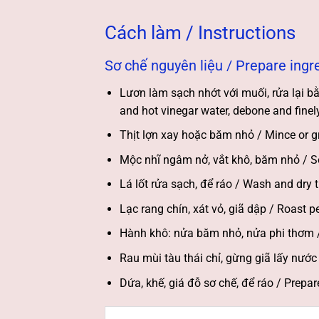
Cách làm / Instructions
Sơ chế nguyên liệu / Prepare ingr
Lươn làm sạch nhớt với muối, rửa lại bằ
and hot vinegar water, debone and finel
Thịt lợn xay hoặc băm nhỏ / Mince or gr
Mộc nhĩ ngâm nở, vắt khô, băm nhỏ / 
Lá lốt rửa sạch, để ráo / Wash and dry t
Lạc rang chín, xát vỏ, giã dập / Roast p
Hành khô: nửa băm nhỏ, nửa phi thơm / Dr
Rau mùi tàu thái chỉ, gừng giã lấy nước /
Dứa, khế, giá đỗ sơ chế, để ráo / Prepare