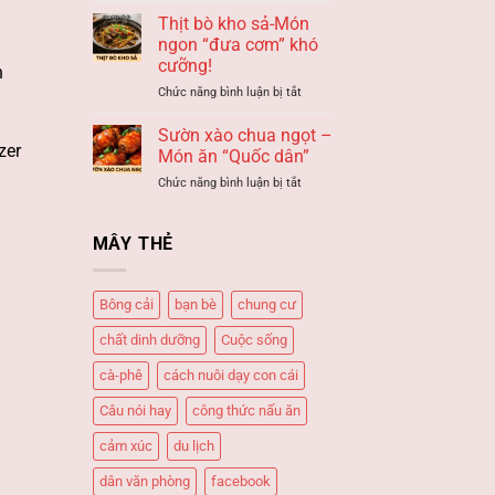
LỘI
thấy
Thịt bò kho sả-Món
–
ĐƯỜNG
Giải
ngon “đưa cơm” khó
HẦM
mã
cưỡng!
n
–
giấc
ở
Chức năng bình luận bị tắt
Giải
mơ
Thịt
mã
bò
giấc
Sườn xào chua ngọt –
kho
zer
mơ
Món ăn “Quốc dân”
sả-
ở
Chức năng bình luận bị tắt
Món
Sườn
ngon
xào
“đưa
chua
MÂY THẺ
cơm”
ngọt
khó
–
cưỡng!
Món
Bông cải
bạn bè
chung cư
ăn
“Quốc
chất dinh dưỡng
Cuộc sống
dân”
cà-phê
cách nuôi dạy con cái
Câu nói hay
công thức nấu ăn
cảm xúc
du lịch
dân văn phòng
facebook