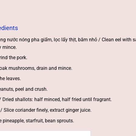
edients
ng nước nóng pha giấm, lọc lấy thịt, băm nhỏ / Clean eel with s
y mince.
ind the pork.
Soak mushrooms, drain and mince.
he leaves.
eanuts, peel and crush.
ied shallots: half minced, half fried until fragrant.
 Slice coriander finely, extract ginger juice.
 pineapple, starfruit, bean sprouts.