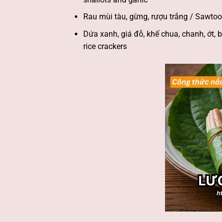
Rau mùi tàu, gừng, rượu trắng / Sawtoot
Dứa xanh, giá đỗ, khế chua, chanh, ớt, b
rice crackers