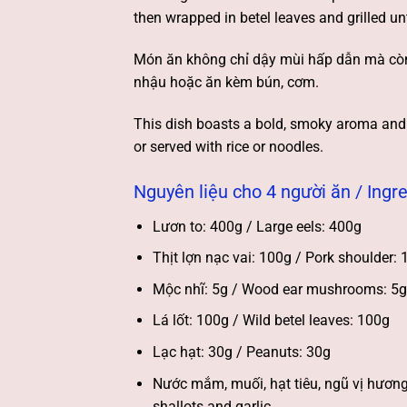
then wrapped in betel leaves and grilled unt
Món ăn không chỉ dậy mùi hấp dẫn mà còn 
nhậu hoặc ăn kèm bún, cơm.
This dish boasts a bold, smoky aroma and a
or served with rice or noodles.
Nguyên liệu cho 4 người ăn / Ingre
Lươn to: 400g / Large eels: 400g
Thịt lợn nạc vai: 100g / Pork shoulder:
Mộc nhĩ: 5g / Wood ear mushrooms: 5g
Lá lốt: 100g / Wild betel leaves: 100g
Lạc hạt: 30g / Peanuts: 30g
Nước mắm, muối, hạt tiêu, ngũ vị hương, 
shallots and garlic