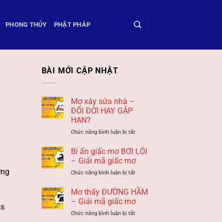
PHONG THỦY
PHẬT PHÁP
BÀI MỚI CẬP NHẬT
Mơ xây sửa nhà –
ĐỔI ĐỜI HAY GẶP
HẠN?
ở
Chức năng bình luận bị tắt
Mơ
xây
Bí ẩn giấc mơ BƠI LỘI
sửa
– Giải mã giấc mơ
nhà
ớng
ở
Chức năng bình luận bị tắt
–
Bí
ĐỔI
ẩn
Mơ thấy ĐƯỜNG HẦM
ĐỜI
giấc
HAY
– Giải mã giấc mơ
ss
mơ
GẶP
ở
Chức năng bình luận bị tắt
BƠI
HẠN?
Mơ