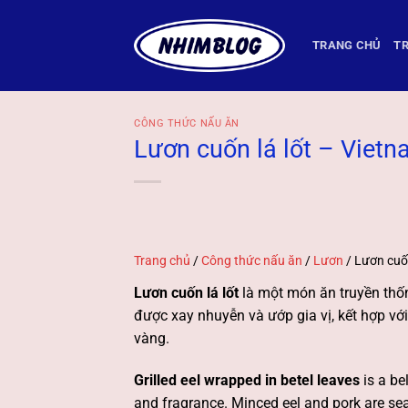
Bỏ
qua
TRANG CHỦ
TR
nội
dung
CÔNG THỨC NẤU ĂN
Lươn cuốn lá lốt – Vietna
Trang chủ
/
Công thức nấu ăn
/
Lươn
/
Lươn cuốn
Lươn cuốn lá lốt
là một món ăn truyền thố
được xay nhuyễn và ướp gia vị, kết hợp với
vàng.
Grilled eel wrapped in betel leaves
is a be
and fragrance. Minced eel and pork are s