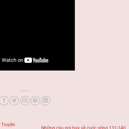
– Truyện
Những câu nói hay về cuộc sống 131-140