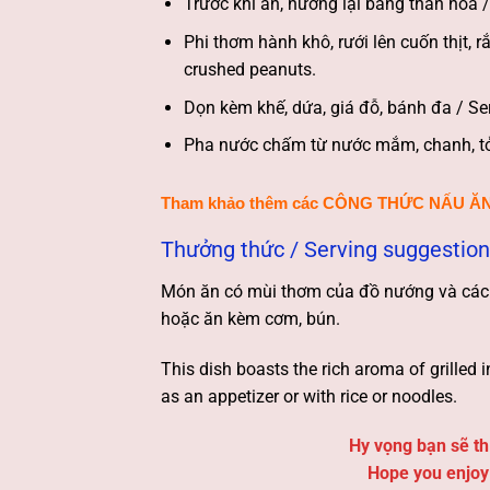
Trước khi ăn, nướng lại bằng than hoa / 
Phi thơm hành khô, rưới lên cuốn thịt, rắ
crushed peanuts.
Dọn kèm khế, dứa, giá đỗ, bánh đa / Serve
Pha nước chấm từ nước mắm, chanh, tỏi, ớ
Tham khảo thêm các
CÔNG THỨC NẤU Ă
Thưởng thức / Serving suggestion
Món ăn có mùi thơm của đồ nướng và các l
hoặc ăn kèm cơm, bún.
This dish boasts the rich aroma of grilled i
as an appetizer or with rice or noodles.
Hy vọng bạn sẽ th
Hope you enjoy 