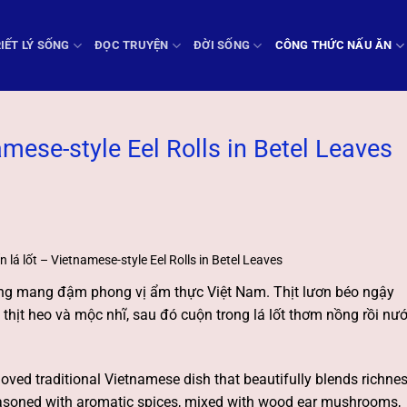
IẾT LÝ SỐNG
ĐỌC TRUYỆN
ĐỜI SỐNG
CÔNG THỨC NẤU ĂN
mese-style Eel Rolls in Betel Leaves
 lá lốt – Vietnamese-style Eel Rolls in Betel Leaves
ng mang đậm phong vị ẩm thực Việt Nam. Thịt lươn béo ngậy
 thịt heo và mộc nhĩ, sau đó cuộn trong lá lốt thơm nồng rồi nư
loved traditional Vietnamese dish that beautifully blends richne
easoned with aromatic spices, mixed with wood ear mushrooms,