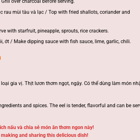
Grill over charcoal before serving.
c rau mùi tàu và lạc / Top with fried shallots, coriander and
 with starfruit, pineapple, sprouts, rice crackers.
t / Make dipping sauce with fish sauce, lime, garlic, chili.
N
oại gia vị. Thịt lươn thơm ngọt, ngậy. Có thể dùng làm món nh
ngredients and spices. The eel is tender, flavorful and can be se
ích nấu và chia sẻ món ăn thơm ngon này!
making and sharing this delicious dish!