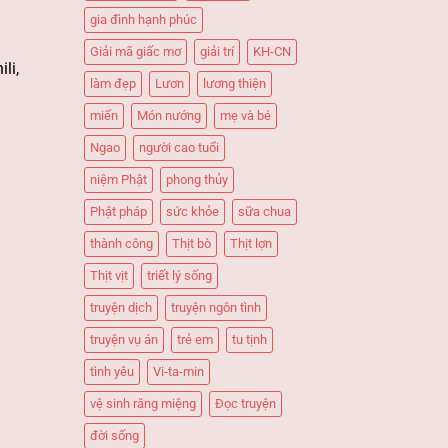
gia đình hạnh phúc
Giải mã giấc mơ
giải trí
KH-CN
li,
làm đẹp
Lươn
lương thiện
miến
Món nướng
mẹ và bé
Ngao
người cao tuổi
niệm Phật
phong thủy
Phật pháp
sức khỏe
sữa chua
thành công
Thịt bò
Thịt lợn
Thịt vịt
triết lý sống
truyện dịch
truyện ngôn tình
truyện vụ án
trẻ em
tu tịnh
tình yêu
Vi-ta-min
vệ sinh răng miệng
Đọc truyện
đời sống