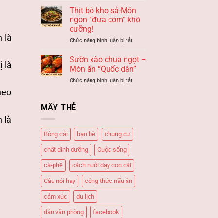
LỘI
thấy
Thịt bò kho sả-Món
–
ĐƯỜNG
Giải
ngon “đưa cơm” khó
HẦM
mã
cưỡng!
–
giấc
h là
ở
Chức năng bình luận bị tắt
Giải
mơ
Thịt
mã
bò
giấc
Sườn xào chua ngọt –
 là
kho
mơ
Món ăn “Quốc dân”
sả-
ở
Chức năng bình luận bị tắt
Món
Sườn
ngon
heo
xào
“đưa
chua
MÂY THẺ
cơm”
ngọt
khó
 là
–
cưỡng!
Món
Bông cải
bạn bè
chung cư
ăn
“Quốc
chất dinh dưỡng
Cuộc sống
dân”
cà-phê
cách nuôi dạy con cái
Câu nói hay
công thức nấu ăn
cảm xúc
du lịch
dân văn phòng
facebook