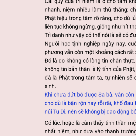
Cái quý của trì niệm là ở chỗ tâm k
nhanh, niệm nhiều làm thù thắng; ch
Phật hiệu trong tâm rõ ràng, cho dù l
liên tục không ngừng, giống như hít th
Trì danh như vậy có thể nói là sẽ có đư
Người học tịnh nghiệp ngày nay, c
phương vẫn còn một khoảng cách rất x
Đó là do không có lòng tin chân thực,
không tin bản thân là lý tính của Phật,
đà là Phật trong tâm ta, tự nhiên sẽ 
sinh.
Khi chưa dứt bỏ được Sa bà, vẫn còn th
cho dù là bận rộn hay rỗi rãi, khổ đau
núi Tu Di, nên sẽ không bị dao động bởi
Có lúc, hoặc là cảm thấy tinh thần mệ
nhất niệm, như dựa vào thanh trường