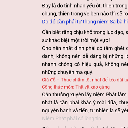
Đây là do tịnh nhân yếu ớt, thiên trọn
chung, thiên trọng về bên nào thì sẽ r
Do đó cần phải tự thống niệm Sa bà hi
Cần biết rằng chịu khổ trong lục đạo, s
sự khác biệt một trời một vực !
Cho nên nhất định phải có tâm ghét c
danh, không nên dễ dàng bị những lờ
nhanh chóng có hiệu quả, không nê
những chuyện ma quỷ.
Giá đỗ – Thực phẩm tốt nhất để kéo dài tu
Công thức món: Thịt vịt xào gừng
Cần thường xuyên lấy niệm Phật làm ch
nhất là cần phải khắc ý mài dũa, chuy
nguyện hành và tiến, tự nhiên là sẽ yên
Niệm Phật phải có lòng tin