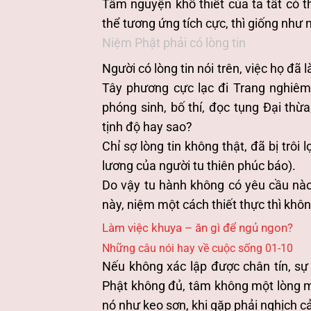
Tâm nguyện khổ thiết của ta tất có t
thể tương ứng tích cực, thì giống như 
Niệm Phật phải có lòng tin
Người có lòng tin nói trên, việc họ đã
Tây phương cực lạc đi Trang nghiêm 
phóng sinh, bố thí, đọc tụng Đại th
tịnh độ hay sao?
Chỉ sợ lòng tin không thật, đã bị trôi l
lương của người tu thiên phúc báo).
Do vậy tu hành không có yêu cầu nào k
này, niệm một cách thiết thực thì khô
Làm việc khuya – ăn gì để ngủ ngon?
Những câu nói hay về cuộc sống 01-10
Nếu không xác lập được chân tín, sự
Phật không đủ, tâm không một lòng mộ
nó như keo sơn, khi gặp phải nghịch cả