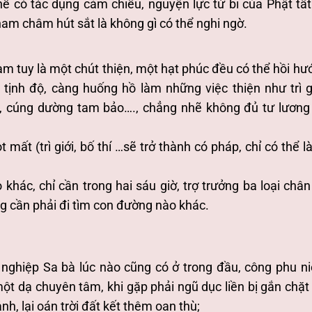
hể có tác dụng cảm chiếu, nguyện lực từ bi của Phật tất
nam châm hút sắt là không gì có thể nghi ngờ.
 làm tuy là một chút thiện, một hạt phúc đều có thể hồi h
tịnh độ, càng huống hồ làm những việc thiện như trì gi
ừa, cúng dường tam bảo…., chẳng nhẽ không đủ tư lương
ọt mất (trì giới, bố thí …sẽ trở thành có pháp, chỉ có thể l
hác, chỉ cần trong hai sáu giờ, trợ trưởng ba loại chân 
ng cần phải đi tìm con đường nào khác.
 nghiệp Sa bà lúc nào cũng có ở trong đầu, công phu n
t dạ chuyên tâm, khi gặp phải ngũ dục liền bị gắn chặt 
nh, lại oán trời đất kết thêm oan thù;