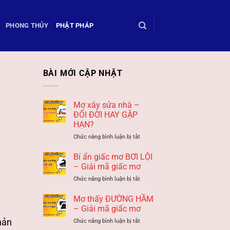
PHONG THỦY
PHẬT PHÁP
BÀI MỚI CẬP NHẬT
Mơ xây sửa nhà –
ĐỔI ĐỜI HAY GẶP
HẠN?
ở
Chức năng bình luận bị tắt
Mơ
xây
Bí ẩn giấc mơ BƠI LỘI
sửa
– Giải mã giấc mơ
nhà
ở
Chức năng bình luận bị tắt
–
Bí
ĐỔI
ẩn
Mơ thấy ĐƯỜNG HẦM
ĐỜI
giấc
HAY
– Giải mã giấc mơ
mơ
GẶP
hản
ở
Chức năng bình luận bị tắt
BƠI
HẠN?
Mơ