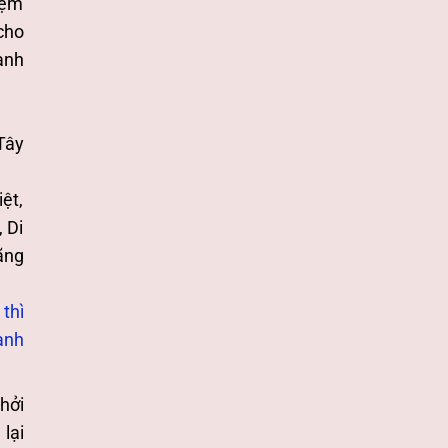
iệm
cho
anh
Tây
ệt,
, Di
ãng
thì
ạnh
hởi
lại