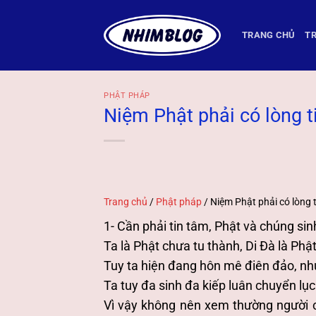
Bỏ
qua
TRANG CHỦ
TR
nội
dung
PHẬT PHÁP
Niệm Phật phải có lòng t
Trang chủ
/
Phật pháp
/
Niệm Phật phải có lòng t
1- Cần phải tin tâm, Phật và chúng si
Ta là Phật chưa tu thành, Di Đà là Phậ
Tuy ta hiện đang hôn mê điên đảo, như
Ta tuy đa sinh đa kiếp luân chuyển lụ
Vì vậy không nên xem thường người c