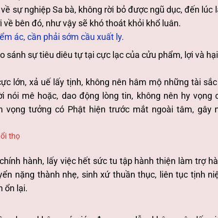
g về sự nghiệp Sa bà, không rời bỏ được ngũ dục, đến lúc 
ơi về bên đó, như vậy sẽ khó thoát khỏi khổ luân.
ểm ác, cần phải sớm cầu xuất ly.
o sánh sự tiêu diêu tự tại cực lạc của cửu phẩm, lợi và hạ
ực lớn, xả uế lấy tịnh, không nên hâm mộ những tài sắc
i nói mê hoặc, dao động lòng tin, không nên hy vọng 
n vọng tưởng có Phật hiện trước mắt ngoài tâm, gây 
ổi thọ
ính hành, lấy việc hết sức tu tập hành thiện làm trợ hà
ển nặng thành nhẹ, sinh xứ thuần thục, liên tục tịnh ni
 ổn lại.