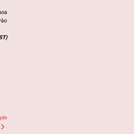
hoa
vào
ST)
uyện