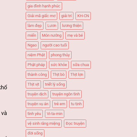
gia đình hạnh phúc
Giải mã giấc mơ
giải trí
KH-CN
làm đẹp
Lươn
lương thiện
miến
Món nướng
mẹ và bé
Ngao
người cao tuổi
niệm Phật
phong thủy
Phật pháp
sức khỏe
sữa chua
thành công
Thịt bò
Thịt lợn
Thịt vịt
triết lý sống
khổ
truyện dịch
truyện ngôn tình
truyện vụ án
trẻ em
tu tịnh
 và
tình yêu
Vi-ta-min
vệ sinh răng miệng
Đọc truyện
đời sống