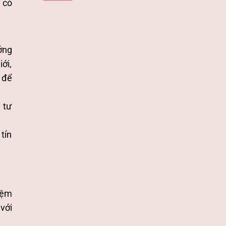
 có
ướng
ới,
 để
à tư
tín
iệm
với