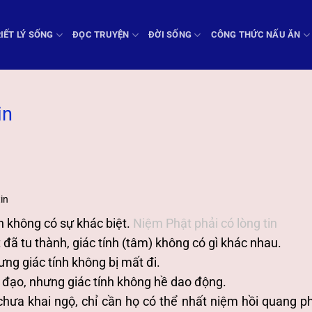
IẾT LÝ SỐNG
ĐỌC TRUYỆN
ĐỜI SỐNG
CÔNG THỨC NẤU ĂN
in
in
nh không có sự khác biệt.
Niệm Phật phải có lòng tin
t đã tu thành, giác tính (tâm) không có gì khác nhau.
ng giác tính không bị mất đi.
c đạo, nhưng giác tính không hề dao động.
hưa khai ngộ, chỉ cần họ có thể nhất niệm hồi quang p