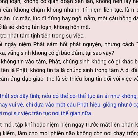
hông loạn, không có gián đoạn xen lẫn, không nên lấy n
ỉ cần không chậm không nhanh, trì niệm liên tục, làm 
úc ăn lúc mặc, lúc đi đứng hay ngồi nằm, một câu hồng d
ở là sẽ không tán loạn, không hôn mê.
ợc nhất tâm tịnh tiến trong sự việc.
uối ngày niệm Phật sám hối phát nguyện, nhưng cách 
a, vãng sinh không có gì bảo đảm, tại sao vậy?
 không tin vào tâm, Phật, chúng sinh không có gì khác bi
 tên là Phật; không tin ta là chúng sinh trong tâm A di đà
cảm ứng đạo giao, thế là sẽ thiếu lòng tin đối với việc v
ắt sợi dây tình; nếu có thể coi thế tục ân ái như không, 
 hay vui vẻ, chỉ dựa vào một câu Phật hiệu, giống như ở c
 mọi sự việc trần tục nơi thế gian nữa.
t mỏi, tập khí hoặc niệm hiện ngay trước mắt liền phấn k
 kiếm, làm cho mọi phiền não không còn nơi chạy trốn; 