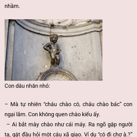
nhầm.
Con dâu nhăn nhó:
– Mà tự nhiên “cháu chào cô, cháu chào bác” con
ngại lắm. Con không quen chào kiểu ấy.
– Ai bắt mày chào như cái máy. Ra ngõ gặp người
ta, gật đầu hỏi một câu xã giao. Ví dụ “cô đi chợ à.?”