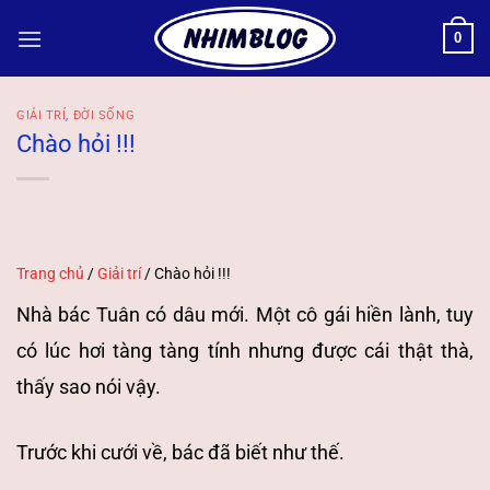
Bỏ
0
qua
nội
dung
GIẢI TRÍ
,
ĐỜI SỐNG
Chào hỏi !!!
Trang chủ
/
Giải trí
/
Chào hỏi !!!
Nhà bác Tuân có dâu mới. Một cô gái hiền lành, tuy
có lúc hơi tàng tàng tính nhưng được cái thật thà,
thấy sao nói vậy.
Trước khi cưới về, bác đã biết như thế.