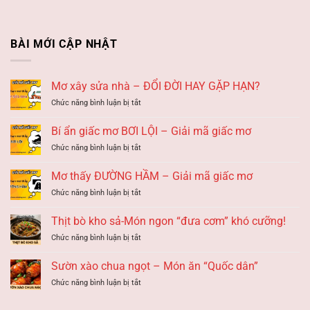
BÀI MỚI CẬP NHẬT
Mơ xây sửa nhà – ĐỔI ĐỜI HAY GẶP HẠN?
ở
Chức năng bình luận bị tắt
Mơ
xây
Bí ẩn giấc mơ BƠI LỘI – Giải mã giấc mơ
sửa
ở
Chức năng bình luận bị tắt
nhà
Bí
–
ẩn
ĐỔI
Mơ thấy ĐƯỜNG HẦM – Giải mã giấc mơ
giấc
ĐỜI
ở
Chức năng bình luận bị tắt
mơ
HAY
Mơ
BƠI
GẶP
thấy
LỘI
Thịt bò kho sả-Món ngon “đưa cơm” khó cưỡng!
HẠN?
ĐƯỜNG
–
ở
Chức năng bình luận bị tắt
HẦM
Giải
Thịt
–
mã
bò
Giải
Sườn xào chua ngọt – Món ăn “Quốc dân”
giấc
kho
mã
mơ
ở
Chức năng bình luận bị tắt
sả-
giấc
Sườn
Món
mơ
xào
ngon