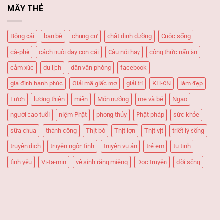
chua
“đưa
MÂY THẺ
ngọt
cơm”
–
khó
Món
cưỡng!
Bông cải
bạn bè
chung cư
chất dinh dưỡng
Cuộc sống
ăn
“Quốc
cà-phê
cách nuôi dạy con cái
Câu nói hay
công thức nấu ăn
dân”
cảm xúc
du lịch
dân văn phòng
facebook
gia đình hạnh phúc
Giải mã giấc mơ
giải trí
KH-CN
làm đẹp
Lươn
lương thiện
miến
Món nướng
mẹ và bé
Ngao
người cao tuổi
niệm Phật
phong thủy
Phật pháp
sức khỏe
sữa chua
thành công
Thịt bò
Thịt lợn
Thịt vịt
triết lý sống
truyện dịch
truyện ngôn tình
truyện vụ án
trẻ em
tu tịnh
tình yêu
Vi-ta-min
vệ sinh răng miệng
Đọc truyện
đời sống