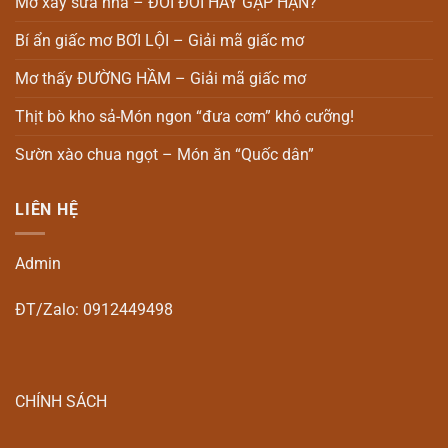
Mơ xây sửa nhà – ĐỔI ĐỜI HAY GẶP HẠN?
Bí ẩn giấc mơ BƠI LỘI – Giải mã giấc mơ
Mơ thấy ĐƯỜNG HẦM – Giải mã giấc mơ
Thịt bò kho sả-Món ngon “đưa cơm” khó cưỡng!
Sườn xào chua ngọt – Món ăn “Quốc dân”
LIÊN HỆ
Admin
ĐT/Zalo: 0912449498
CHÍNH SÁCH