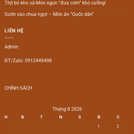
Thịt bò kho sả-Món ngon “đưa cơm” khó cưỡng!
Sườn xào chua ngọt – Món ăn “Quốc dân”
LIÊN HỆ
Admin
ĐT/Zalo: 0912449498
CHÍNH SÁCH
Tháng 8 2026
H
B
T
N
S
B
C
1
2