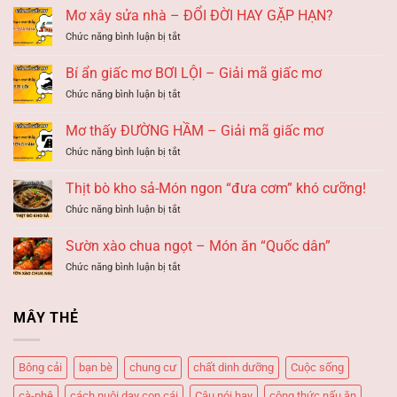
Mơ xây sửa nhà – ĐỔI ĐỜI HAY GẶP HẠN?
ở
Chức năng bình luận bị tắt
Mơ
xây
Bí ẩn giấc mơ BƠI LỘI – Giải mã giấc mơ
sửa
ở
Chức năng bình luận bị tắt
nhà
Bí
–
ẩn
ĐỔI
Mơ thấy ĐƯỜNG HẦM – Giải mã giấc mơ
giấc
ĐỜI
ở
Chức năng bình luận bị tắt
mơ
HAY
Mơ
BƠI
GẶP
thấy
LỘI
Thịt bò kho sả-Món ngon “đưa cơm” khó cưỡng!
HẠN?
ĐƯỜNG
–
ở
Chức năng bình luận bị tắt
HẦM
Giải
Thịt
–
mã
bò
Giải
Sườn xào chua ngọt – Món ăn “Quốc dân”
giấc
kho
mã
mơ
ở
Chức năng bình luận bị tắt
sả-
giấc
Sườn
Món
mơ
xào
ngon
chua
“đưa
MÂY THẺ
ngọt
cơm”
–
khó
Món
cưỡng!
Bông cải
bạn bè
chung cư
chất dinh dưỡng
Cuộc sống
ăn
“Quốc
cà-phê
cách nuôi dạy con cái
Câu nói hay
công thức nấu ăn