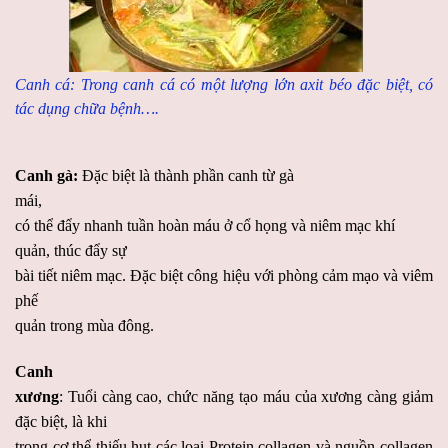
Canh cá: Trong canh cá có một lượng lớn axit béo đặc biệt, có
tác dụng chữa bệnh….
Canh gà:
Đ
ặc biệt là thành phần canh từ gà
mái
,
có thể đẩy nhanh tuần hoàn máu ở cổ họng và
niêm mạc khí
quản,
thúc đẩy sự
bài tiết
niêm mạc. Đặc biệt công hiệu với phòng cảm mạo và viêm
phế
quản trong mùa đông.
Canh
xương
: Tuổi càng cao, chức năng tạo máu của xương càng giảm
đặc biệt, là khi
trong cơ thể thiếu hụt các loại Protein collagen và nguồn collagen