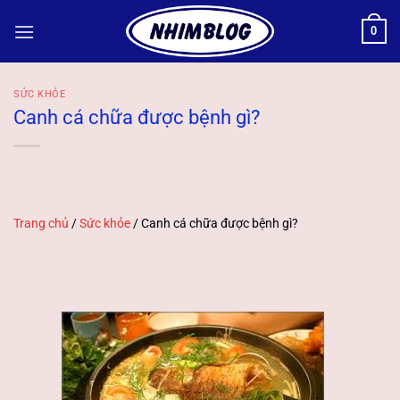
Bỏ
0
qua
nội
dung
SỨC KHỎE
Canh cá chữa được bệnh gì?
Trang chủ
/
Sức khỏe
/
Canh cá chữa được bệnh gì?