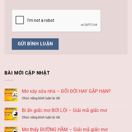
BÀI MỚI CẬP NHẬT
Mơ xây sửa nhà – ĐỔI ĐỜI HAY GẶP HẠN?
ở
Chức năng bình luận bị tắt
Mơ
xây
Bí ẩn giấc mơ BƠI LỘI – Giải mã giấc mơ
sửa
ở
Chức năng bình luận bị tắt
nhà
Bí
–
ẩn
ĐỔI
Mơ thấy ĐƯỜNG HẦM – Giải mã giấc mơ