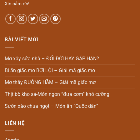
Xin cảm ơn!
BÀI VIẾT MỚI
Mơ xây sửa nhà – ĐỔI ĐỜI HAY GẶP HẠN?
Bí ẩn giấc mơ BƠI LỘI – Giải mã giấc mơ
Mơ thấy ĐƯỜNG HẦM – Giải mã giấc mơ
Thịt bò kho sả-Món ngon “đưa cơm” khó cưỡng!
Sườn xào chua ngọt – Món ăn “Quốc dân”
LIÊN HỆ