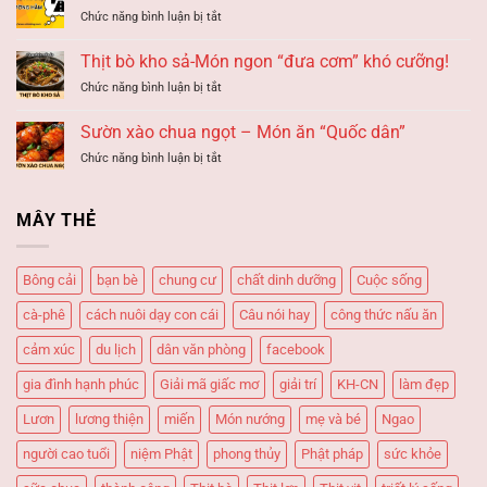
giấc
ĐỜI
ở
Chức năng bình luận bị tắt
mơ
HAY
Mơ
BƠI
GẶP
thấy
LỘI
Thịt bò kho sả-Món ngon “đưa cơm” khó cưỡng!
HẠN?
ĐƯỜNG
–
ở
Chức năng bình luận bị tắt
HẦM
Giải
Thịt
–
mã
bò
Giải
Sườn xào chua ngọt – Món ăn “Quốc dân”
giấc
kho
mã
mơ
ở
Chức năng bình luận bị tắt
sả-
giấc
Sườn
Món
mơ
xào
ngon
chua
“đưa
MÂY THẺ
ngọt
cơm”
–
khó
Món
cưỡng!
Bông cải
bạn bè
chung cư
chất dinh dưỡng
Cuộc sống
ăn
“Quốc
cà-phê
cách nuôi dạy con cái
Câu nói hay
công thức nấu ăn
dân”
cảm xúc
du lịch
dân văn phòng
facebook
gia đình hạnh phúc
Giải mã giấc mơ
giải trí
KH-CN
làm đẹp
Lươn
lương thiện
miến
Món nướng
mẹ và bé
Ngao
người cao tuổi
niệm Phật
phong thủy
Phật pháp
sức khỏe