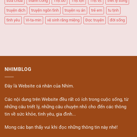
sữa chua
thành công
Thịt bò
Thịt lợn
Thịt vịt
triết lý sống
truyện dịch
truyện ngôn tình
truyện vụ án
trẻ em
tu tịnh
tình yêu
Vi-ta-min
vệ sinh răng miệng
Đọc truyện
đời sống
NHIMBLOG
Đây là Website cá nhân của Nhím.
Các nội dung trên Website đều rất có ích trong cuộc sống, từ
những câu triết lý, những câu chuyện nhỏ cho đến các thông
tin về sức khỏe, tình yêu, gia đình...
Mong các bạn thấy vui khi đọc những thông tin này nhé!