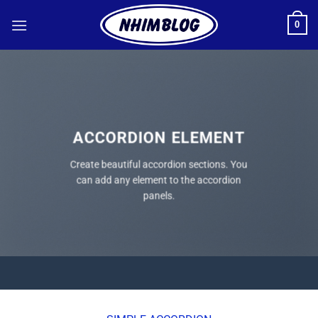
Bỏ
0
qua
nội
dung
ACCORDION ELEMENT
Create beautiful accordion sections. You
can add any element to the accordion
panels.