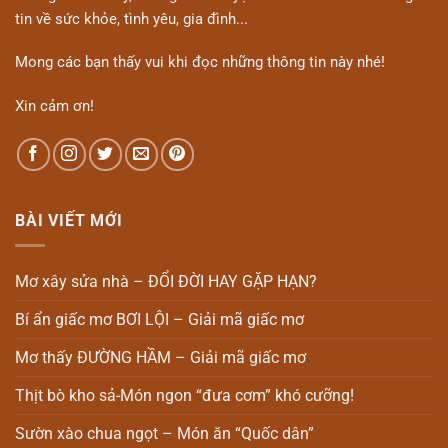
tin về sức khỏe, tình yêu, gia đình...
Mong các bạn thấy vui khi đọc những thông tin này nhé!
Xin cảm ơn!
BÀI VIẾT MỚI
Mơ xây sửa nhà – ĐỔI ĐỜI HAY GẶP HẠN?
Bí ẩn giấc mơ BƠI LỘI – Giải mã giấc mơ
Mơ thấy ĐƯỜNG HẦM – Giải mã giấc mơ
Thịt bò kho sả-Món ngon “đưa cơm” khó cưỡng!
Sườn xào chua ngọt – Món ăn “Quốc dân”