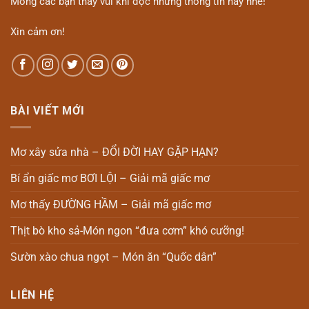
Mong các bạn thấy vui khi đọc những thông tin này nhé!
Xin cảm ơn!
BÀI VIẾT MỚI
Mơ xây sửa nhà – ĐỔI ĐỜI HAY GẶP HẠN?
Bí ẩn giấc mơ BƠI LỘI – Giải mã giấc mơ
Mơ thấy ĐƯỜNG HẦM – Giải mã giấc mơ
Thịt bò kho sả-Món ngon “đưa cơm” khó cưỡng!
Sườn xào chua ngọt – Món ăn “Quốc dân”
LIÊN HỆ