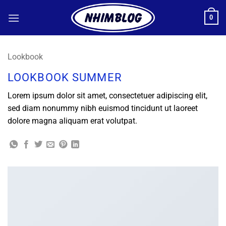
Bỏ
0
qua
nội
dung
Lookbook
LOOKBOOK SUMMER
Lorem ipsum dolor sit amet, consectetuer adipiscing elit,
sed diam nonummy nibh euismod tincidunt ut laoreet
dolore magna aliquam erat volutpat.