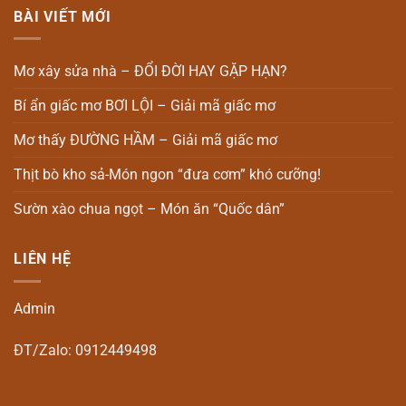
BÀI VIẾT MỚI
Mơ xây sửa nhà – ĐỔI ĐỜI HAY GẶP HẠN?
Bí ẩn giấc mơ BƠI LỘI – Giải mã giấc mơ
Mơ thấy ĐƯỜNG HẦM – Giải mã giấc mơ
Thịt bò kho sả-Món ngon “đưa cơm” khó cưỡng!
Sườn xào chua ngọt – Món ăn “Quốc dân”
LIÊN HỆ
Admin
ĐT/Zalo: 0912449498