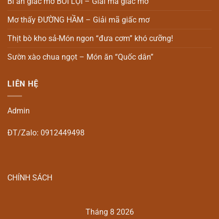
Bí ẩn giấc mơ BƠI LỘI – Giải mã giấc mơ
Mơ thấy ĐƯỜNG HẦM – Giải mã giấc mơ
Thịt bò kho sả-Món ngon “đưa cơm” khó cưỡng!
Sườn xào chua ngọt – Món ăn “Quốc dân”
LIÊN HỆ
Admin
ĐT/Zalo: 0912449498
CHÍNH SÁCH
Tháng 8 2026