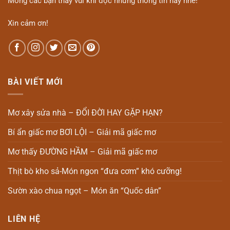
Mong các bạn thấy vui khi đọc những thông tin này nhé!
Xin cảm ơn!
BÀI VIẾT MỚI
Mơ xây sửa nhà – ĐỔI ĐỜI HAY GẶP HẠN?
Bí ẩn giấc mơ BƠI LỘI – Giải mã giấc mơ
Mơ thấy ĐƯỜNG HẦM – Giải mã giấc mơ
Thịt bò kho sả-Món ngon “đưa cơm” khó cưỡng!
Sườn xào chua ngọt – Món ăn “Quốc dân”
LIÊN HỆ